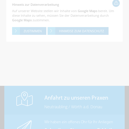
Hinweis zur Datenverarbeitung
Auf unserer Website stellen wir Inhalte von
Google Maps
bereit. Um
diese Inhalte zu sehen, müssen Sie der Datenverarbeitung durch
Google Maps
zustimmen.
ZUSTIMMEN
HINWEISE ZUM DATENSCHUTZ
Anfahrt zu unseren Praxen
Neutraubling
/
Wörth a.d. Donau
Wir haben ein offenes Ohr für Ihr Anliegen