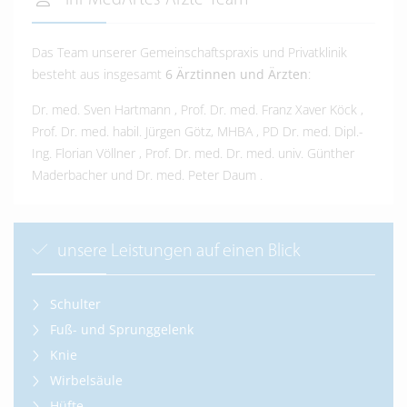
Ihr MedArtes-Ärzte-Team
Das Team unserer Gemeinschaftspraxis und Privatklinik
besteht aus insgesamt
6 Ärztinnen und Ärzten
:
Dr. med. Sven Hartmann
,
Prof. Dr. med. Franz Xaver Köck
,
Prof. Dr. med. habil. Jürgen Götz, MHBA
,
PD Dr. med. Dipl.-
Ing. Florian Völlner
,
Prof. Dr. med. Dr. med. univ. Günther
Maderbacher
und
Dr. med. Peter Daum
.
unsere Leistungen auf einen Blick
Schulter
Fuß- und Sprunggelenk
Knie
Wirbelsäule
Hüfte