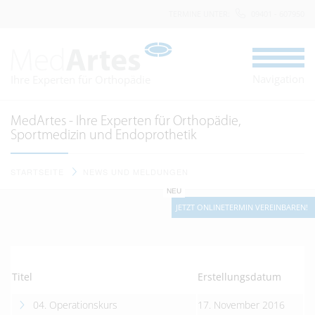
TERMINE UNTER
:
09401 - 607950
Navigation
Ihre Experten für Orthopädie
MedArtes - Ihre Experten für Orthopädie,
Sportmedizin und Endoprothetik
STARTSEITE
NEWS UND MELDUNGEN
NEU
JETZT ONLINETERMIN VEREINBAREN!
Titel
Erstellungsdatum
04. Operationskurs
17. November 2016