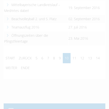
Mittelbayerische Landkreislauf –
19. September 2016
MedArtes dabei!
Beachvolleyball 2. und 5. Platz
02. September 2016
Teamausflug 2016
27. Juli 2016
Öffnungszeiten über die
23. Mai 2016
Pfingstfeiertage
START
ZURÜCK
5
6
7
8
9
10
11
12
13
14
WEITER
ENDE