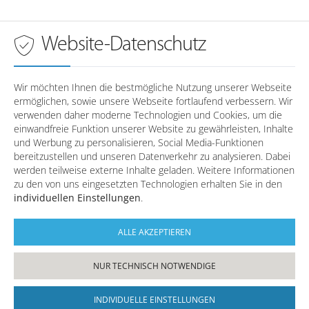
Anfahrt nach Wörth a.d. Donau
Montag
08:00 - 18:00 Uhr
Dienstag
08:00 - 18:00 Uhr
Sprechzeiten in
Wörth a.d. Donau
Website-Datenschutz
Mittwoch
08:00 - 18:00 Uhr
Donnerstag
08:00 - 18:00 Uhr
Montag
-
Freitag
08:00 - 16:00 Uhr
Dienstag
-
Wir möchten Ihnen die bestmögliche Nutzung unserer Webseite
Mittwoch
-
ermöglichen, sowie unsere Webseite fortlaufend verbessern. Wir
Telefonzeiten in
Regensburg
Donnerstag
-
verwenden daher moderne Technologien und Cookies, um die
Freitag
-
einwandfreie Funktion unserer Website zu gewährleisten, Inhalte
und Werbung zu personalisieren, Social Media-Funktionen
Montag
08:00 - 12:30 / 14:00 - 17:00
bereitzustellen und unseren Datenverkehr zu analysieren. Dabei
Dienstag
08:00 - 12:30
Telefonzeiten in
Wörth a.d. Donau
werden teilweise externe Inhalte geladen. Weitere Informationen
Mittwoch
08:00 - 12:30 / 14:00 - 17:00
zu den von uns eingesetzten Technologien erhalten Sie in den
Donnerstag
08:00 - 12:30 / 14:00 - 17:00
individuellen Einstellungen
.
Montag
08:00 - 12:30 / 14:00 - 17:00
Freitag
08:00 - 12:30
Dienstag
08:00 - 12:30
Mittwoch
08:00 - 12:30 / 14:00 - 17:00
ALLE AKZEPTIEREN
Donnerstag
08:00 - 12:30 / 14:00 - 17:00
Freitag
08:00 - 12:30
NUR TECHNISCH NOTWENDIGE
INDIVIDUELLE EINSTELLUNGEN