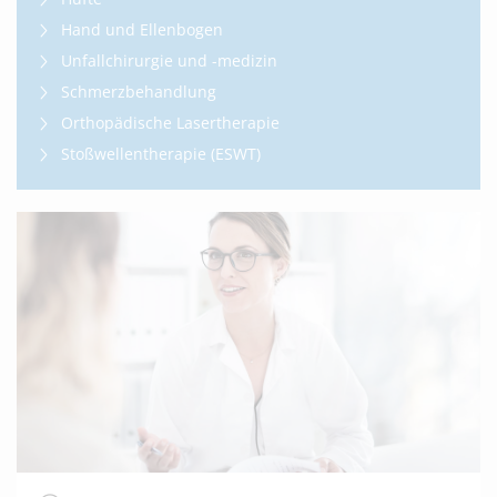
Hand und Ellenbogen
Unfallchirurgie und -medizin
Schmerzbehandlung
Orthopädische Lasertherapie
Stoßwellentherapie (ESWT)