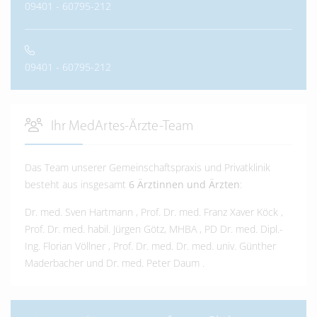
09401 - 60795-212
09401 - 60795-212
Ihr MedArtes-Ärzte-Team
Das Team unserer Gemeinschaftspraxis und Privatklinik
besteht aus insgesamt
6 Ärztinnen und Ärzten
:
Dr. med. Sven Hartmann
,
Prof. Dr. med. Franz Xaver Köck
,
Prof. Dr. med. habil. Jürgen Götz, MHBA
,
PD Dr. med. Dipl.-
Ing. Florian Völlner
,
Prof. Dr. med. Dr. med. univ. Günther
Maderbacher
und
Dr. med. Peter Daum
.