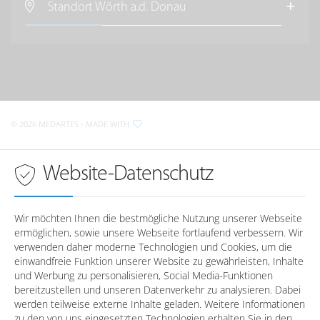
im Raum Regensburg
Standort Wörth a.d. Donau
Regensburger Straße 13
D-
93073
Neutraubling
MedArtes Orthopäden und Chirurgen
im Raum Wörth a.d. Donau
Anfahrt nach Neutraubling
Krankenhausstraße 2
D-
93086
Wörth a.d. Donau
Sprechzeiten in
Regensburg
© 2026 MEDARTES
- MADE WITH
Anfahrt nach Wörth a.d. Donau
Montag
08:00 - 18:00 Uhr
Dienstag
08:00 - 18:00 Uhr
Sprechzeiten in
Wörth a.d. Donau
Website-Datenschutz
Mittwoch
08:00 - 18:00 Uhr
Donnerstag
08:00 - 18:00 Uhr
Montag
-
Freitag
08:00 - 16:00 Uhr
Dienstag
-
Wir möchten Ihnen die bestmögliche Nutzung unserer Webseite
Mittwoch
-
ermöglichen, sowie unsere Webseite fortlaufend verbessern. Wir
Telefonzeiten in
Regensburg
Donnerstag
-
verwenden daher moderne Technologien und Cookies, um die
Freitag
-
einwandfreie Funktion unserer Website zu gewährleisten, Inhalte
und Werbung zu personalisieren, Social Media-Funktionen
Montag
08:00 - 12:30 / 14:00 - 17:00
bereitzustellen und unseren Datenverkehr zu analysieren. Dabei
Dienstag
08:00 - 12:30
Telefonzeiten in
Wörth a.d. Donau
werden teilweise externe Inhalte geladen. Weitere Informationen
Mittwoch
08:00 - 12:30 / 14:00 - 17:00
zu den von uns eingesetzten Technologien erhalten Sie in den