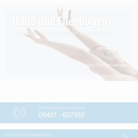
Hand und Ellenbogen
behandeln wir in Neutraubling und Wörth a.d. Donau
lesen Sie hier weiter
Patientenservice & Termine
09401 - 607950
im Online-Terminkalender