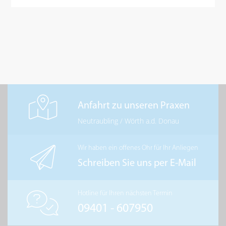
Anfahrt zu unseren Praxen
Neutraubling
/
Wörth a.d. Donau
Wir haben ein offenes Ohr für Ihr Anliegen
Schreiben Sie uns per E-Mail
Hotline für Ihren nächsten Termin
09401 - 607950