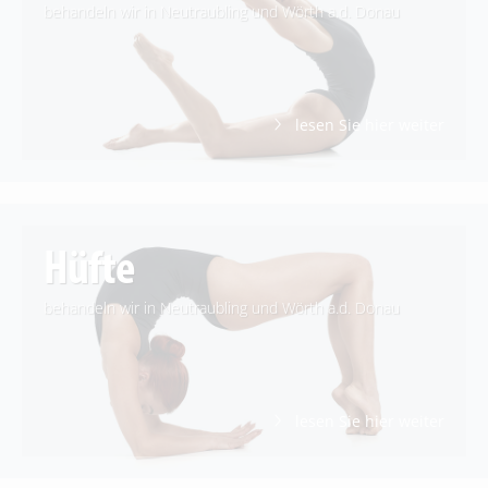
behandeln wir in Neutraubling und Wörth a.d. Donau
Das Hüftgelenk ist vielfältigen Anforderungen und
Belastungen ausgesetzt. Um Beschwerden zu beseitigen,
sollten schonende Behandlungsmethoden genutzt
werden.
lesen Sie hier weiter
lesen Sie hier weiter
Hüfte
Hand- und Ellenbogenspezialisten bei MedArtes
behandeln wir in Neutraubling und Wörth a.d. Donau
Die Therapie der Hand stellt aufgrund der komplexen
Anatomie eine besondere Herausforderung dar. Hohe
Fachkompetenz und Spezialisierung werden vorausgesetzt.
lesen Sie hier weiter
lesen Sie hier weiter