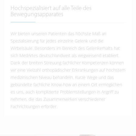
Hochspezialisiert auf alle Teile des
Bewegungsapparates
Wir bieten unseren Patienten das höchste Maß an
Spezialisierung für jedes einzelne Gelenk und die
Wirbelsäule. Besonders im Bereich des Gelenkerhalts hat
sich MedArtes deutschlandweit als wegweisend etabliert.
Dank der breiten Streuung fachlicher Kompetenzen können
wir eine Vielzahl orthopädischer Erkrankungen auf höchstem
Schulterspezialisten bei MedArtes
medizinischen Niveau behandeln. Kurze Wege und das
gebündelte fachliche Know-how an einem Ort ermöglichen
Die Behandlung und Diagnostik des Schultergelenkes
es uns, auch komplizierte Problemstellungen in Angriff zu
erfordert aufgrund der hohen Komplexität des Gelenks
nehmen, die das Zusammenwirken verschiedener
Expertise und modernste Technik.
Fachrichtungen erforder.
lesen Sie hier weiter