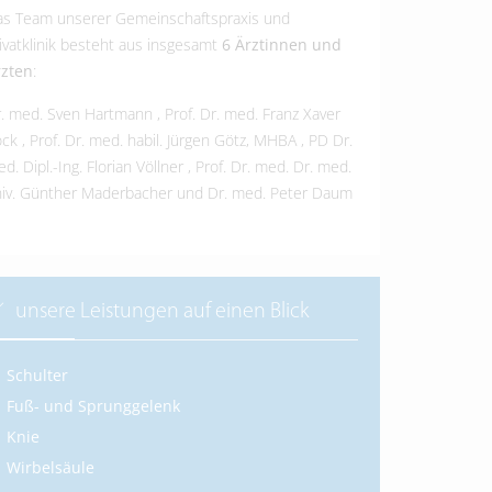
s Team unserer Gemeinschaftspraxis und
ivatklinik besteht aus insgesamt
6 Ärztinnen und
rzten
:
r. med. Sven Hartmann
,
Prof. Dr. med. Franz Xaver
öck
,
Prof. Dr. med. habil. Jürgen Götz, MHBA
,
PD Dr.
d. Dipl.-Ing. Florian Völlner
,
Prof. Dr. med. Dr. med.
iv. Günther Maderbacher
und
Dr. med. Peter Daum
unsere Leistungen auf einen Blick
Schulter
Fuß- und Sprunggelenk
Knie
Wirbelsäule