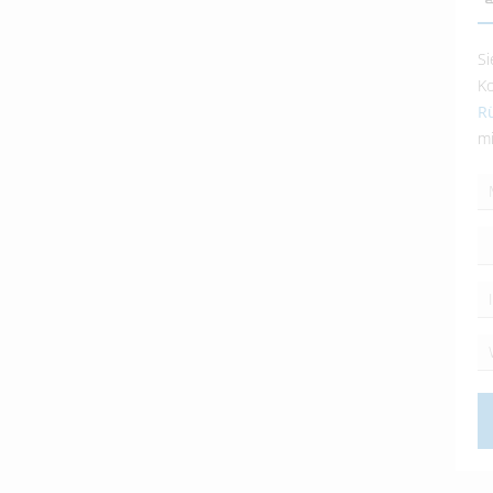
Si
Ko
Rü
mi