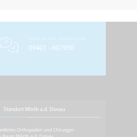
Hotline für Ihren nächsten Termin
09401 - 607950
Standort Wörth a.d. Donau
edArtes Orthopäden und Chirurgen
m Raum Wörth a.d. Donau