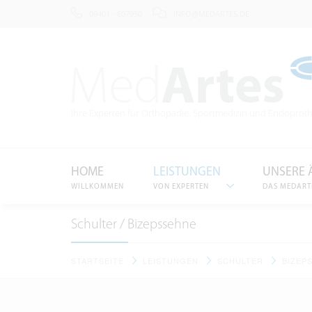
09401 - 607950
INFO@MEDARTES.DE
Ihre Experten für Orthopädie
, Sportmedizin und Endoproth
HOME
LEISTUNGEN
UNSERE 
WILLKOMMEN
VON EXPERTEN
DAS MEDART
Schulter / Bizepssehne
STARTSEITE
LEISTUNGEN
SCHULTER
BIZEP