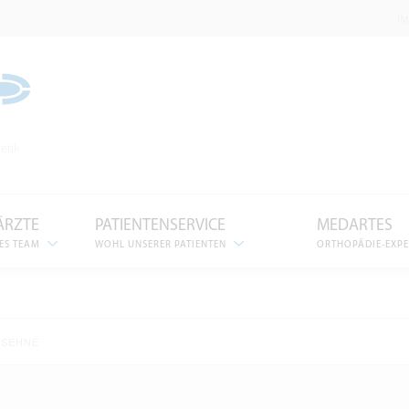
I
etik
ÄRZTE
PATIENTENSERVICE
MEDARTES
ES TEAM
WOHL UNSERER PATIENTEN
ORTHOPÄDIE-EXP
SSEHNE