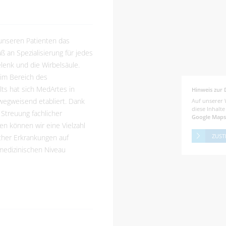
 unseren Patienten das
 an Spezialisierung für jedes
lenk und die Wirbelsäule.
im Bereich des
ts hat sich MedArtes in
Hinweis zur 
wegweisend etabliert. Dank
Auf unserer 
diese Inhalt
 Streuung fachlicher
Google Maps
n können wir eine Vielzahl
ZUST
cher Erkrankungen auf
edizinischen Niveau