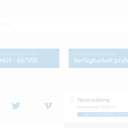
SSEHNE
ientenservice & Termine
im Online-Terminkalender
9401 - 607950
Verfügbarkeit prüf
Neutraubling
Regensburger Straße 13
ZUM STANDORTWECHSEL BITTE K