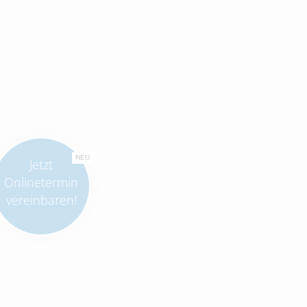
NEU
Jetzt
Onlinetermin
vereinbaren!