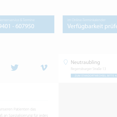
ientenservice & Termine
im Online-Terminkalender
9401 - 607950
Verfügbarkeit prüf
Neutraubling
Regensburger Straße 13
ZUM STANDORTWECHSEL BITTE K
 unseren Patienten das
 an Spezialisierung für jedes