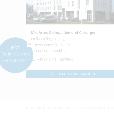
MedArtes Orthopäden und Chirurgen
im Raum Regensburg
Regensburger Straße 13
NEU
Jetzt
D-93073 Neutraubling
Onlinetermin
+49 (0)9401 - 60795-0
vereinbaren!
DETAILS ZUM STANDORT
STARTSEITE
MEDARTES
STANDORTE UNSERER 