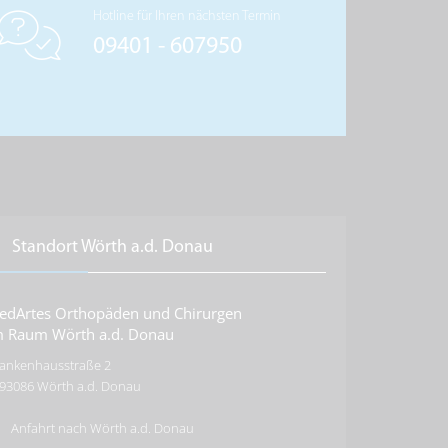
Hotline für Ihren nächsten Termin
09401 - 607950
Standort Wörth a.d. Donau
edArtes Orthopäden und Chirurgen
m Raum Wörth a.d. Donau
ankenhausstraße 2
93086
Wörth a.d. Donau
Anfahrt nach Wörth a.d. Donau