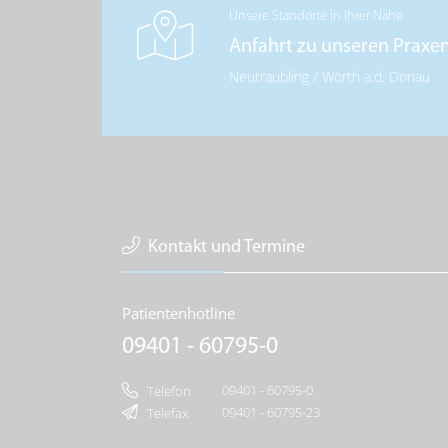
Unsere Standorte in Ihrer Nähe
Anfahrt zu unseren Praxe
Neutraubling
/
Wörth a.d. Donau
Kontakt und Termine
Patientenhotline
09401 - 60795-0
09401 - 60795-0
Telefon
09401 - 60795-23
Telefax