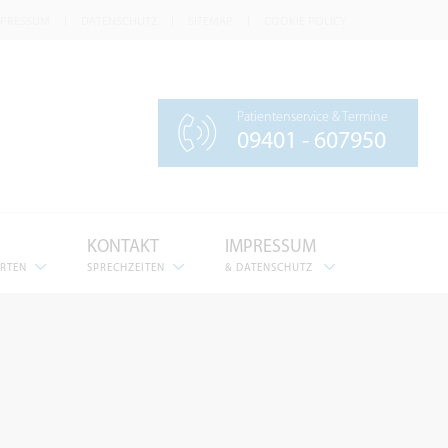
MPRESSUM
DATENSCHUTZ
SITEMAP
COOKIE POLICY
Patientenservice & Termine
09401 - 607950
KONTAKT
IMPRESSUM
ERTEN
SPRECHZEITEN
& DATENSCHUTZ