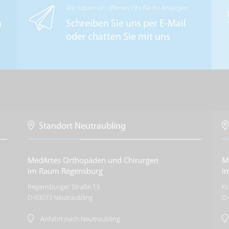
Wir haben ein offenes Ohr für Ihr Anliegen
n
Schreiben Sie uns per E-Mail
oder chatten Sie mit uns
Standort Neutraubling
MedArtes Orthopäden und Chirurgen
M
im Raum Regensburg
i
Regensburger Straße 13
Kr
D-
93073
Neutraubling
D-
Anfahrt nach Neutraubling