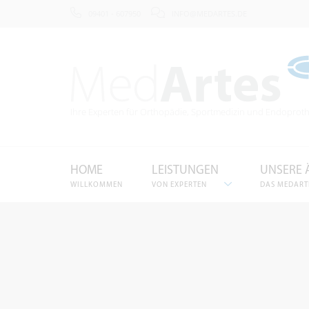
09401 - 607950
INFO@MEDARTES.DE
Ihre Experten für Orthopädie
, Sportmedizin und Endoproth
HOME
LEISTUNGEN
UNSERE 
WILLKOMMEN
VON EXPERTEN
DAS MEDART