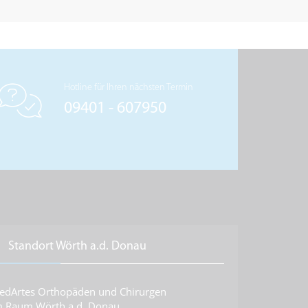
Hotline für Ihren nächsten Termin
09401 - 607950
Standort Wörth a.d. Donau
edArtes Orthopäden und Chirurgen
m Raum Wörth a.d. Donau