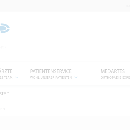
I
etik
ÄRZTE
PATIENTENSERVICE
MEDARTES
ES TEAM
WOHL UNSERER PATIENTEN
ORTHOPÄDIE-EXP
sten
GEN