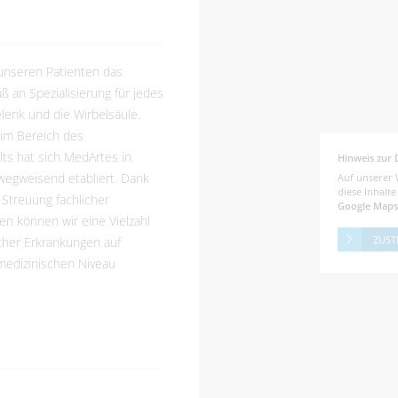
 unseren Patienten das
 an Spezialisierung für jedes
lenk und die Wirbelsäule.
im Bereich des
ts hat sich MedArtes in
Hinweis zur 
wegweisend etabliert. Dank
Auf unserer 
diese Inhalt
 Streuung fachlicher
Google Maps
n können wir eine Vielzahl
ZUST
cher Erkrankungen auf
edizinischen Niveau