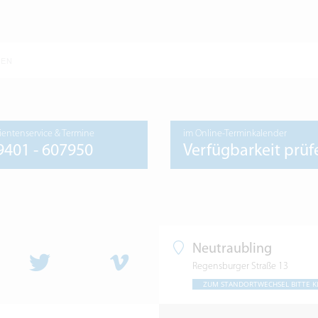
GEN
ientenservice & Termine
im Online-Terminkalender
9401 - 607950
Verfügbarkeit prüf
Neutraubling
Regensburger Straße 13
ZUM STANDORTWECHSEL BITTE K