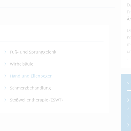
Da
Pr
Ä
D
K
me
un
Fuß- und Sprunggelenk
.
Wirbelsäule
Hand und Ellenbogen
Schmerzbehandlung
Stoßwellentherapie (ESWT)