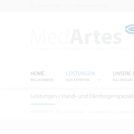
09401 - 607950
INFO@MEDARTES.DE
Ihre Experten für Orthopädie
, Sportmedizin und Endoproth
HOME
LEISTUNGEN
UNSERE 
WILLKOMMEN
VON EXPERTEN
DAS MEDART
Leistungen / Hand- und Ellenbogenspeziali
STARTSEITE
LEISTUNGEN
HAND UND ELLENBO