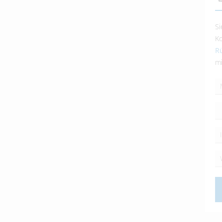
Si
Ko
Rü
mi