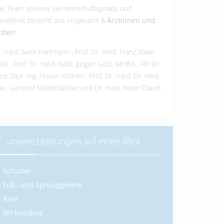
s Team unserer Gemeinschaftspraxis und
ivatklinik besteht aus insgesamt
6 Ärztinnen und
rzten
:
r. med. Sven Hartmann
,
Prof. Dr. med. Franz Xaver
öck
,
Prof. Dr. med. habil. Jürgen Götz, MHBA
,
PD Dr.
d. Dipl.-Ing. Florian Völlner
,
Prof. Dr. med. Dr. med.
iv. Günther Maderbacher
und
Dr. med. Peter Daum
unsere Leistungen auf einen Blick
Schulter
Fuß- und Sprunggelenk
Knie
Wirbelsäule