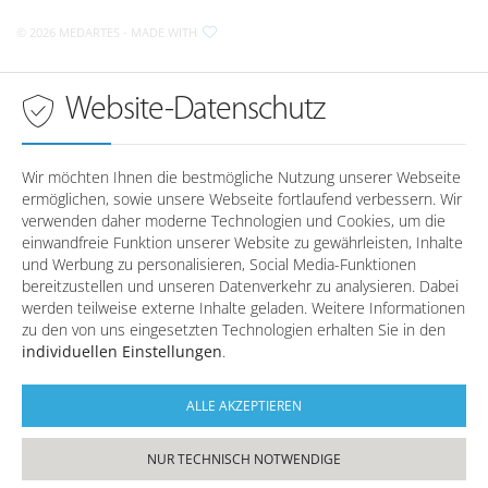
Sprechzeiten in
Regensburg
© 2026 MEDARTES
- MADE WITH
Anfahrt nach Wörth a.d. Donau
Montag
08:00 - 18:00 Uhr
Dienstag
08:00 - 18:00 Uhr
Sprechzeiten in
Wörth a.d. Donau
Website-Datenschutz
Mittwoch
08:00 - 18:00 Uhr
Donnerstag
08:00 - 18:00 Uhr
Montag
-
Freitag
08:00 - 16:00 Uhr
Dienstag
-
Wir möchten Ihnen die bestmögliche Nutzung unserer Webseite
Mittwoch
-
ermöglichen, sowie unsere Webseite fortlaufend verbessern. Wir
Telefonzeiten in
Regensburg
Donnerstag
-
verwenden daher moderne Technologien und Cookies, um die
Freitag
-
einwandfreie Funktion unserer Website zu gewährleisten, Inhalte
und Werbung zu personalisieren, Social Media-Funktionen
Montag
08:00 - 12:30 / 14:00 - 17:00
bereitzustellen und unseren Datenverkehr zu analysieren. Dabei
Dienstag
08:00 - 12:30
Telefonzeiten in
Wörth a.d. Donau
werden teilweise externe Inhalte geladen. Weitere Informationen
Mittwoch
08:00 - 12:30 / 14:00 - 17:00
zu den von uns eingesetzten Technologien erhalten Sie in den
Donnerstag
08:00 - 12:30 / 14:00 - 17:00
individuellen Einstellungen
.
Montag
08:00 - 12:30 / 14:00 - 17:00
Freitag
08:00 - 12:30
Dienstag
08:00 - 12:30
Mittwoch
08:00 - 12:30 / 14:00 - 17:00
ALLE AKZEPTIEREN
Donnerstag
08:00 - 12:30 / 14:00 - 17:00
Freitag
08:00 - 12:30
NUR TECHNISCH NOTWENDIGE