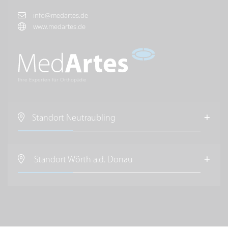
info@medartes.de
www.medartes.de
Ihre Experten für Orthopädie
Standort Neutraubling
MedArtes Orthopäden und Chirurgen
im Raum Regensburg
Standort Wörth a.d. Donau
Regensburger Straße 13
D-
93073
Neutraubling
MedArtes Orthopäden und Chirurgen
im Raum Wörth a.d. Donau
Anfahrt nach Neutraubling
Krankenhausstraße 2
D-
93086
Wörth a.d. Donau