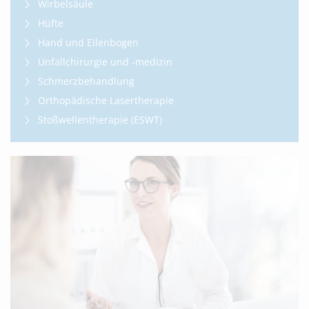
Wirbelsäule
Hüfte
Hand und Ellenbogen
Unfallchirurgie und -medizin
Schmerzbehandlung
Orthopädische Lasertherapie
Stoßwellentherapie (ESWT)