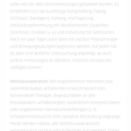
sollte wie bei allen Sportverletzungen gehandelt werden. Es
empfehlen sich die kurzfristige Ruhigstellung (Taping,
Orthesen, Bandagen), Kühlung, Hochlagerung,
Entzündungshemmung mit Medikamenten (Ibuprofen,
Diclofenac, Coxiben u. a.) und Entlastung mit Gehstützen.
Nach ein paar Tagen kann dann mit leichter Physiotherapie
und Bewegungsübungen begonnen werden. Auf jeden Fall
ist aber eine ärztliche Untersuchung angezeigt, da auch
andere Verletzungen an Bändern, Knochen, Knorpel etc.
vorliegen können.
Meniskusoperation
: Bei eingeklemmten Menisken bzw.
Gelenkblockaden, anhaltenden Knieschmerzen trotz
konservativer Therapie, Begleitschäden an den
Kreuzbändern, unfallbedingten zusätzlichen Knorpelschäden
oder angeborenen Meniskusfehlbildungen (z. B.
Scheibenmeniskus) ist eine operative Behandlung angezeigt.
Heute werden nahezu alle Meniskusoperationen
arthroskopisch (Schlüsselloch-Technik) durchgeführt. Dabei