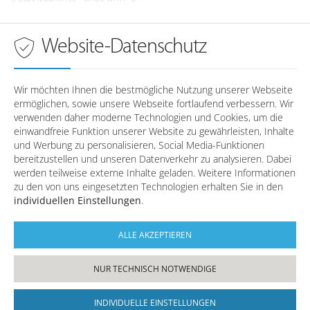
Anfahrt nach Wörth a.d. Donau
Montag
08:00 - 18:00 Uhr
Dienstag
08:00 - 18:00 Uhr
Sprechzeiten in
Wörth a.d. Donau
Website-Datenschutz
Mittwoch
08:00 - 18:00 Uhr
Donnerstag
08:00 - 18:00 Uhr
Montag
-
Freitag
08:00 - 16:00 Uhr
Dienstag
-
Wir möchten Ihnen die bestmögliche Nutzung unserer Webseite
Mittwoch
-
ermöglichen, sowie unsere Webseite fortlaufend verbessern. Wir
Telefonzeiten in
Regensburg
Donnerstag
-
verwenden daher moderne Technologien und Cookies, um die
Freitag
-
einwandfreie Funktion unserer Website zu gewährleisten, Inhalte
und Werbung zu personalisieren, Social Media-Funktionen
Montag
08:00 - 12:30 / 14:00 - 17:00
bereitzustellen und unseren Datenverkehr zu analysieren. Dabei
Dienstag
08:00 - 12:30
Telefonzeiten in
Wörth a.d. Donau
werden teilweise externe Inhalte geladen. Weitere Informationen
Mittwoch
08:00 - 12:30 / 14:00 - 17:00
zu den von uns eingesetzten Technologien erhalten Sie in den
Donnerstag
08:00 - 12:30 / 14:00 - 17:00
individuellen Einstellungen
.
Montag
08:00 - 12:30 / 14:00 - 17:00
Freitag
08:00 - 12:30
Dienstag
08:00 - 12:30
Mittwoch
08:00 - 12:30 / 14:00 - 17:00
ALLE AKZEPTIEREN
Donnerstag
08:00 - 12:30 / 14:00 - 17:00
Freitag
08:00 - 12:30
NUR TECHNISCH NOTWENDIGE
INDIVIDUELLE EINSTELLUNGEN