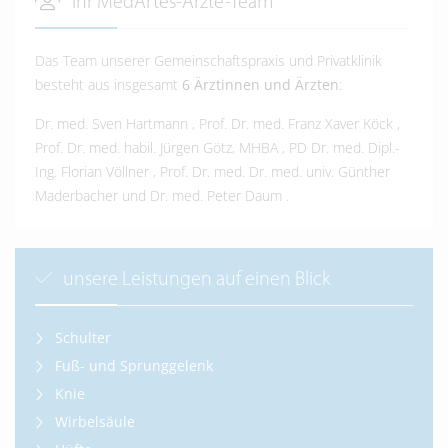
Ihr MedArtes-Ärzte-Team
Das Team unserer Gemeinschaftspraxis und Privatklinik
besteht aus insgesamt
6 Ärztinnen und Ärzten
:
Dr. med. Sven Hartmann
,
Prof. Dr. med. Franz Xaver Köck
,
Prof. Dr. med. habil. Jürgen Götz, MHBA
,
PD Dr. med. Dipl.-
Ing. Florian Völlner
,
Prof. Dr. med. Dr. med. univ. Günther
Maderbacher
und
Dr. med. Peter Daum
.
unsere Leistungen auf einen Blick
Schulter
Fuß- und Sprunggelenk
Knie
Wirbelsäule