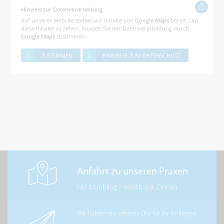
Hinweis zur Datenverarbeitung
Auf unserer Website stellen wir Inhalte von
Google Maps
bereit. Um
diese Inhalte zu sehen, müssen Sie der Datenverarbeitung durch
Google Maps
zustimmen.
ZUSTIMMEN
HINWEISE ZUM DATENSCHUTZ
Anfahrt zu unseren Praxen
Neutraubling
/
Wörth a.d. Donau
Wir haben ein offenes Ohr für Ihr Anliegen