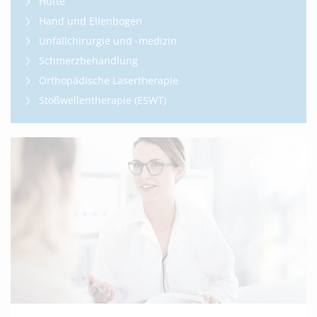
Hüfte
Hand und Ellenbogen
Unfallchirurgie und -medizin
Schmerzbehandlung
Orthopädische Lasertherapie
Stoßwellentherapie (ESWT)