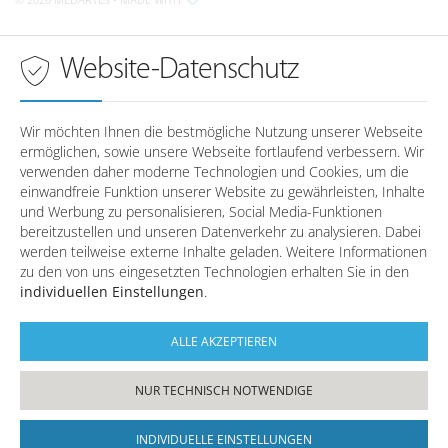
Anfahrt nach Wörth a.d. Donau
Montag
08:00 - 18:00 Uhr
Dienstag
08:00 - 18:00 Uhr
Sprechzeiten in
Wörth a.d. Donau
Website-Datenschutz
Mittwoch
08:00 - 18:00 Uhr
Donnerstag
08:00 - 18:00 Uhr
Montag
-
Freitag
08:00 - 16:00 Uhr
Dienstag
-
Wir möchten Ihnen die bestmögliche Nutzung unserer Webseite
Mittwoch
-
ermöglichen, sowie unsere Webseite fortlaufend verbessern. Wir
Telefonzeiten in
Regensburg
Donnerstag
-
verwenden daher moderne Technologien und Cookies, um die
Freitag
-
einwandfreie Funktion unserer Website zu gewährleisten, Inhalte
und Werbung zu personalisieren, Social Media-Funktionen
Montag
08:00 - 12:30 / 14:00 - 17:00
bereitzustellen und unseren Datenverkehr zu analysieren. Dabei
Dienstag
08:00 - 12:30
Telefonzeiten in
Wörth a.d. Donau
werden teilweise externe Inhalte geladen. Weitere Informationen
Mittwoch
08:00 - 12:30 / 14:00 - 17:00
zu den von uns eingesetzten Technologien erhalten Sie in den
Donnerstag
08:00 - 12:30 / 14:00 - 17:00
individuellen Einstellungen
.
Montag
08:00 - 12:30 / 14:00 - 17:00
Freitag
08:00 - 12:30
Dienstag
08:00 - 12:30
Mittwoch
08:00 - 12:30 / 14:00 - 17:00
ALLE AKZEPTIEREN
Donnerstag
08:00 - 12:30 / 14:00 - 17:00
Freitag
08:00 - 12:30
NUR TECHNISCH NOTWENDIGE
INDIVIDUELLE EINSTELLUNGEN