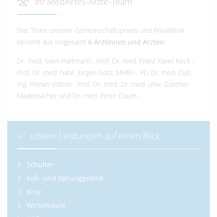
Ihr MedArtes-Ärzte-Team
Das Team unserer Gemeinschaftspraxis und Privatklinik
besteht aus insgesamt
6 Ärztinnen und Ärzten
:
Dr. med. Sven Hartmann
,
Prof. Dr. med. Franz Xaver Köck
,
Prof. Dr. med. habil. Jürgen Götz, MHBA
,
PD Dr. med. Dipl.-
Ing. Florian Völlner
,
Prof. Dr. med. Dr. med. univ. Günther
Maderbacher
und
Dr. med. Peter Daum
.
unsere Leistungen auf einen Blick
Schulter
Fuß- und Sprunggelenk
Knie
Wirbelsäule