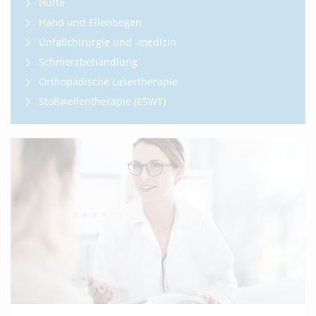
Hüfte
Hand und Ellenbogen
Unfallchirurgie und -medizin
Schmerzbehandlung
Orthopädische Lasertherapie
Stoßwellentherapie (ESWT)