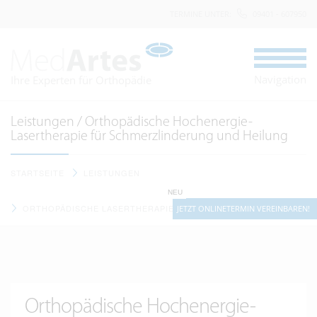
TERMINE UNTER
:
09401 - 607950
Navigation
Ihre Experten für Orthopädie
Leistungen / Orthopädische Hochenergie-
Lasertherapie für Schmerzlinderung und Heilung
STARTSEITE
LEISTUNGEN
NEU
ORTHOPÄDISCHE LASERTHERAPIE
JETZT ONLINETERMIN VEREINBAREN!
Orthopädische Hochenergie-