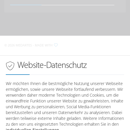
Regensburger Straße 13
D-
93073
Neutraubling
MedArtes Orthopäden und Chirurgen
im Raum Wörth a.d. Donau
Anfahrt nach Neutraubling
Krankenhausstraße 2
D-
93086
Wörth a.d. Donau
Sprechzeiten in
Regensburg
© 2026 MEDARTES
- MADE WITH
Anfahrt nach Wörth a.d. Donau
Montag
08:00 - 18:00 Uhr
Dienstag
08:00 - 18:00 Uhr
Sprechzeiten in
Wörth a.d. Donau
Website-Datenschutz
Mittwoch
08:00 - 18:00 Uhr
Donnerstag
08:00 - 18:00 Uhr
Montag
-
Freitag
08:00 - 16:00 Uhr
Dienstag
-
Wir möchten Ihnen die bestmögliche Nutzung unserer Webseite
Mittwoch
-
ermöglichen, sowie unsere Webseite fortlaufend verbessern. Wir
Telefonzeiten in
Regensburg
Donnerstag
-
verwenden daher moderne Technologien und Cookies, um die
Freitag
-
einwandfreie Funktion unserer Website zu gewährleisten, Inhalte
und Werbung zu personalisieren, Social Media-Funktionen
Montag
08:00 - 12:30 / 14:00 - 17:00
bereitzustellen und unseren Datenverkehr zu analysieren. Dabei
Dienstag
08:00 - 12:30
Telefonzeiten in
Wörth a.d. Donau
werden teilweise externe Inhalte geladen. Weitere Informationen
Mittwoch
08:00 - 12:30 / 14:00 - 17:00
zu den von uns eingesetzten Technologien erhalten Sie in den
Donnerstag
08:00 - 12:30 / 14:00 - 17:00
individuellen Einstellungen
.