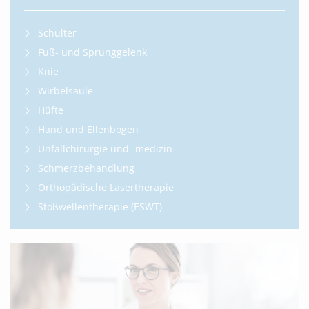
Schulter
Fuß- und Sprunggelenk
Knie
Wirbelsäule
Hüfte
Hand und Ellenbogen
Unfallchirurgie und -medizin
Schmerzbehandlung
Orthopädische Lasertherapie
Stoßwellentherapie (ESWT)