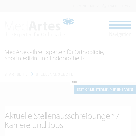
TERMINE UNTER
:
09401 - 607950
Navigation
Ihre Experten für Orthopädie
MedArtes - Ihre Experten für Orthopädie,
Sportmedizin und Endoprothetik
STARTSEITE
STELLENANGEBOTE
NEU
JETZT ONLINETERMIN VEREINBAREN!
Aktuelle Stellenausschreibungen /
Karriere und Jobs