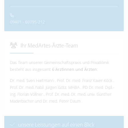
09401 - 60795-212
Ihr MedArtes-Ärzte-Team
Das Team unserer Gemeinschaftspraxis und Privatklinik
besteht aus insgesamt
6 Ärztinnen und Ärzten
:
Dr. med. Sven Hartmann
,
Prof. Dr. med. Franz Xaver Köck
,
Prof. Dr. med. habil. Jürgen Götz, MHBA
,
PD Dr. med. Dipl.-
Ing. Florian Völlner
,
Prof. Dr. med. Dr. med. univ. Günther
Maderbacher
und
Dr. med. Peter Daum
.
unsere Leistungen auf einen Blick