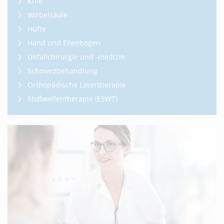
Knie
Wirbelsäule
Hüfte
Hand und Ellenbogen
Unfallchirurgie und -medizin
Schmerzbehandlung
Orthopädische Lasertherapie
Stoßwellentherapie (ESWT)