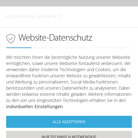
Krankenhausstraße 2
D-
93086
Wörth a.d. Donau
Sprechzeiten in
Regensburg
© 2026 MEDARTES
- MADE WITH
Anfahrt nach Wörth a.d. Donau
Montag
08:00 - 18:00 Uhr
Dienstag
08:00 - 18:00 Uhr
Sprechzeiten in
Wörth a.d. Donau
Website-Datenschutz
Mittwoch
08:00 - 18:00 Uhr
Donnerstag
08:00 - 18:00 Uhr
Montag
-
Freitag
08:00 - 16:00 Uhr
Dienstag
-
Wir möchten Ihnen die bestmögliche Nutzung unserer Webseite
Mittwoch
-
ermöglichen, sowie unsere Webseite fortlaufend verbessern. Wir
Telefonzeiten in
Regensburg
Donnerstag
-
verwenden daher moderne Technologien und Cookies, um die
Freitag
-
einwandfreie Funktion unserer Website zu gewährleisten, Inhalte
und Werbung zu personalisieren, Social Media-Funktionen
Montag
08:00 - 12:30 / 14:00 - 17:00
bereitzustellen und unseren Datenverkehr zu analysieren. Dabei
Dienstag
08:00 - 12:30
Telefonzeiten in
Wörth a.d. Donau
werden teilweise externe Inhalte geladen. Weitere Informationen
Mittwoch
08:00 - 12:30 / 14:00 - 17:00
zu den von uns eingesetzten Technologien erhalten Sie in den
Donnerstag
08:00 - 12:30 / 14:00 - 17:00
individuellen Einstellungen
.
Montag
08:00 - 12:30 / 14:00 - 17:00
Freitag
08:00 - 12:30
Dienstag
08:00 - 12:30
Mittwoch
08:00 - 12:30 / 14:00 - 17:00
ALLE AKZEPTIEREN
Donnerstag
08:00 - 12:30 / 14:00 - 17:00
Freitag
08:00 - 12:30
NUR TECHNISCH NOTWENDIGE