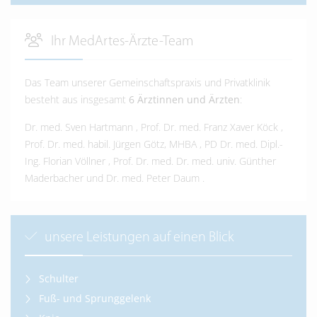
Ihr MedArtes-Ärzte-Team
Das Team unserer Gemeinschaftspraxis und Privatklinik
besteht aus insgesamt
6 Ärztinnen und Ärzten
:
Dr. med. Sven Hartmann
,
Prof. Dr. med. Franz Xaver Köck
,
Prof. Dr. med. habil. Jürgen Götz, MHBA
,
PD Dr. med. Dipl.-
Ing. Florian Völlner
,
Prof. Dr. med. Dr. med. univ. Günther
Maderbacher
und
Dr. med. Peter Daum
.
unsere Leistungen auf einen Blick
Schulter
Fuß- und Sprunggelenk