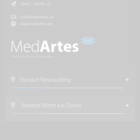
09401 - 60795-23
info@medartes.de
www.medartes.de
Ihre Experten für Orthopädie
Standort Neutraubling
MedArtes Orthopäden und Chirurgen
im Raum Regensburg
Standort Wörth a.d. Donau
Regensburger Straße 13
D-
93073
Neutraubling
MedArtes Orthopäden und Chirurgen
im Raum Wörth a.d. Donau
Anfahrt nach Neutraubling