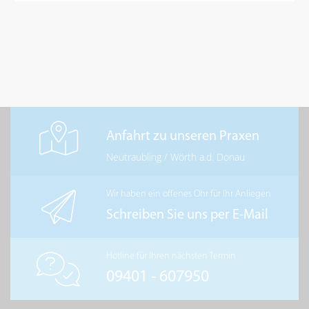
Anfahrt zu unseren Praxen
Neutraubling
/
Wörth a.d. Donau
Wir haben ein offenes Ohr für Ihr Anliegen
Schreiben Sie uns per E-Mail
Hotline für Ihren nächsten Termin
09401 - 607950