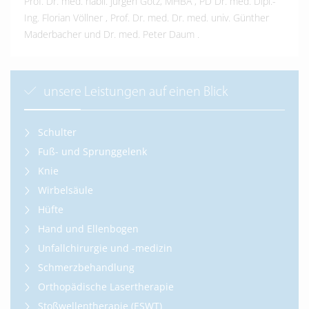
Prof. Dr. med. habil. Jürgen Götz, MHBA
,
PD Dr. med. Dipl.-
Ing. Florian Völlner
,
Prof. Dr. med. Dr. med. univ. Günther
Maderbacher
und
Dr. med. Peter Daum
.
unsere Leistungen auf einen Blick
Schulter
Fuß- und Sprunggelenk
Knie
Wirbelsäule
Hüfte
Hand und Ellenbogen
Unfallchirurgie und -medizin
Schmerzbehandlung
Orthopädische Lasertherapie
Stoßwellentherapie (ESWT)