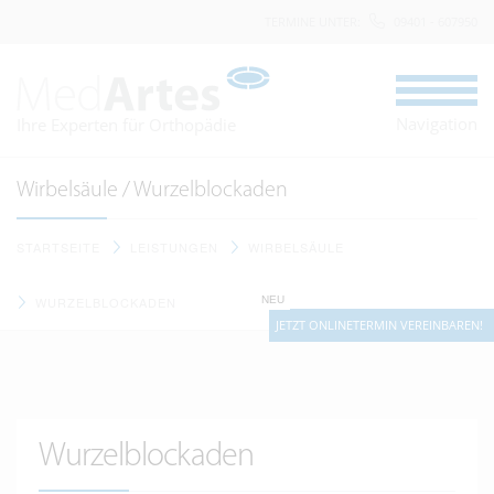
TERMINE UNTER
:
09401 - 607950
Navigation
Ihre Experten für Orthopädie
Wirbelsäule / Wurzelblockaden
STARTSEITE
LEISTUNGEN
WIRBELSÄULE
NEU
WURZELBLOCKADEN
JETZT ONLINETERMIN VEREINBAREN!
Wurzelblockaden