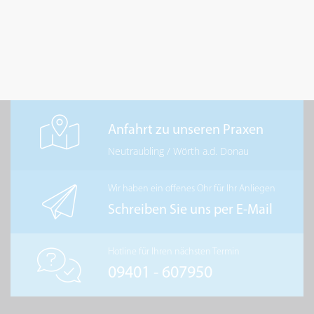
Anfahrt zu unseren Praxen
Neutraubling
/
Wörth a.d. Donau
Wir haben ein offenes Ohr für Ihr Anliegen
Schreiben Sie uns per E-Mail
Hotline für Ihren nächsten Termin
09401 - 607950