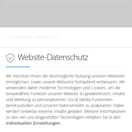
D-
93073
Neutraubling
MedArtes Orthopäden und Chirurgen
im Raum Wörth a.d. Donau
Anfahrt nach Neutraubling
Krankenhausstraße 2
D-
93086
Wörth a.d. Donau
Sprechzeiten in
Regensburg
© 2026 MEDARTES
- MADE WITH
Anfahrt nach Wörth a.d. Donau
Montag
08:00 - 18:00 Uhr
Dienstag
08:00 - 18:00 Uhr
Sprechzeiten in
Wörth a.d. Donau
Website-Datenschutz
Mittwoch
08:00 - 18:00 Uhr
Donnerstag
08:00 - 18:00 Uhr
Montag
-
Freitag
08:00 - 16:00 Uhr
Dienstag
-
Wir möchten Ihnen die bestmögliche Nutzung unserer Webseite
Mittwoch
-
ermöglichen, sowie unsere Webseite fortlaufend verbessern. Wir
Telefonzeiten in
Regensburg
Donnerstag
-
verwenden daher moderne Technologien und Cookies, um die
Freitag
-
einwandfreie Funktion unserer Website zu gewährleisten, Inhalte
und Werbung zu personalisieren, Social Media-Funktionen
Montag
08:00 - 12:30 / 14:00 - 17:00
bereitzustellen und unseren Datenverkehr zu analysieren. Dabei
Dienstag
08:00 - 12:30
Telefonzeiten in
Wörth a.d. Donau
werden teilweise externe Inhalte geladen. Weitere Informationen
Mittwoch
08:00 - 12:30 / 14:00 - 17:00
zu den von uns eingesetzten Technologien erhalten Sie in den
Donnerstag
08:00 - 12:30 / 14:00 - 17:00
individuellen Einstellungen
.
Montag
08:00 - 12:30 / 14:00 - 17:00
Freitag
08:00 - 12:30
Dienstag
08:00 - 12:30