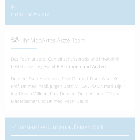
09401 - 60795-212
Ihr MedArtes-Ärzte-Team
Das Team unserer Gemeinschaftspraxis und Privatklinik
besteht aus insgesamt
6 Ärztinnen und Ärzten
:
Dr. med. Sven Hartmann
,
Prof. Dr. med. Franz Xaver Köck
,
Prof. Dr. med. habil. Jürgen Götz, MHBA
,
PD Dr. med. Dipl.-
Ing. Florian Völlner
,
Prof. Dr. med. Dr. med. univ. Günther
Maderbacher
und
Dr. med. Peter Daum
.
unsere Leistungen auf einen Blick