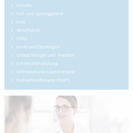
Schulter
Fuß- und Sprunggelenk
Knie
Wirbelsäule
Hüfte
Hand und Ellenbogen
Unfallchirurgie und -medizin
Schmerzbehandlung
Orthopädische Lasertherapie
Stoßwellentherapie (ESWT)