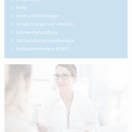
Hüfte
Hand und Ellenbogen
Unfallchirurgie und -medizin
Schmerzbehandlung
Orthopädische Lasertherapie
Stoßwellentherapie (ESWT)