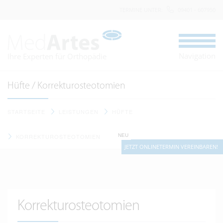
TERMINE UNTER
:
09401 - 607950
Navigation
Ihre Experten für Orthopädie
Hüfte / Korrekturosteotomien
STARTSEITE
LEISTUNGEN
HÜFTE
NEU
KORREKTUROSTEOTOMIEN
JETZT ONLINETERMIN VEREINBAREN!
Korrekturosteotomien