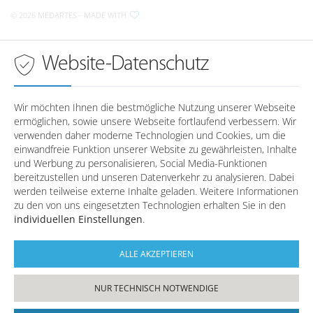
© 2026 MEDARTES
- MADE WITH
Anfahrt nach Wörth a.d. Donau
Montag
08:00 - 18:00 Uhr
Dienstag
08:00 - 18:00 Uhr
Sprechzeiten in
Wörth a.d. Donau
Website-Datenschutz
Mittwoch
08:00 - 18:00 Uhr
Donnerstag
08:00 - 18:00 Uhr
Montag
-
Freitag
08:00 - 16:00 Uhr
Dienstag
-
Wir möchten Ihnen die bestmögliche Nutzung unserer Webseite
Mittwoch
-
ermöglichen, sowie unsere Webseite fortlaufend verbessern. Wir
Telefonzeiten in
Regensburg
Donnerstag
-
verwenden daher moderne Technologien und Cookies, um die
Freitag
-
einwandfreie Funktion unserer Website zu gewährleisten, Inhalte
und Werbung zu personalisieren, Social Media-Funktionen
Montag
08:00 - 12:30 / 14:00 - 17:00
bereitzustellen und unseren Datenverkehr zu analysieren. Dabei
Dienstag
08:00 - 12:30
Telefonzeiten in
Wörth a.d. Donau
werden teilweise externe Inhalte geladen. Weitere Informationen
Mittwoch
08:00 - 12:30 / 14:00 - 17:00
zu den von uns eingesetzten Technologien erhalten Sie in den
Donnerstag
08:00 - 12:30 / 14:00 - 17:00
individuellen Einstellungen
.
Montag
08:00 - 12:30 / 14:00 - 17:00
Freitag
08:00 - 12:30
Dienstag
08:00 - 12:30
Mittwoch
08:00 - 12:30 / 14:00 - 17:00
ALLE AKZEPTIEREN
Donnerstag
08:00 - 12:30 / 14:00 - 17:00
Freitag
08:00 - 12:30
NUR TECHNISCH NOTWENDIGE