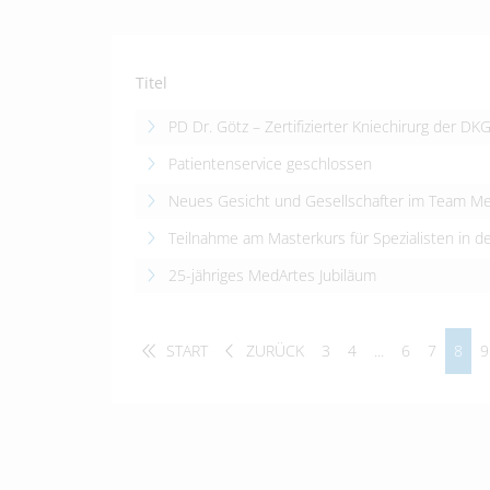
Titel
PD Dr. Götz – Zertifizierter Kniechirurg der DK
Patientenservice geschlossen
Neues Gesicht und Gesellschafter im Team M
Teilnahme am Masterkurs für Spezialisten in d
25-jähriges MedArtes Jubiläum
START
ZURÜCK
3
4
...
6
7
8
9