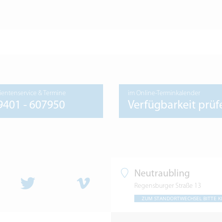
ientenservice & Termine
im Online-Terminkalender
9401 - 607950
Verfügbarkeit prüf
Neutraubling
Regensburger Straße 13
ZUM STANDORTWECHSEL BITTE K