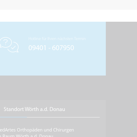
Hotline für Ihren nächsten Termin
09401 - 607950
Standort Wörth a.d. Donau
edArtes Orthopäden und Chirurgen
m Raum Wörth a.d. Donau