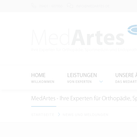
09401 - 607950
INFO@MEDARTES.DE
Ihre Experten für Orthopädie
, Sportmedizin und Endoproth
HOME
LEISTUNGEN
UNSERE 
WILLKOMMEN
VON EXPERTEN
DAS MEDART
MedArtes - Ihre Experten für Orthopädie, 
STARTSEITE
NEWS UND MELDUNGEN