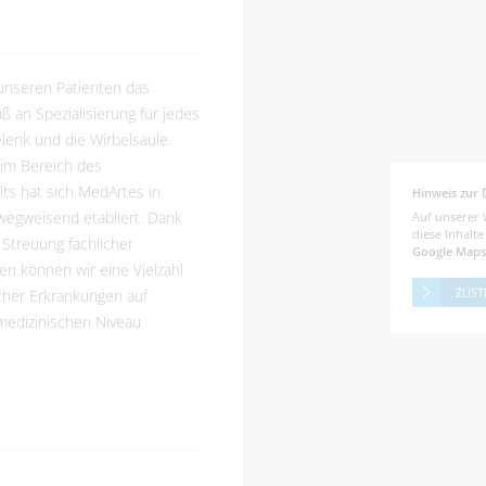
 unseren Patienten das
 an Spezialisierung für jedes
lenk und die Wirbelsäule.
im Bereich des
ts hat sich MedArtes in
Hinweis zur 
wegweisend etabliert. Dank
Auf unserer 
diese Inhalt
 Streuung fachlicher
Google Maps
n können wir eine Vielzahl
ZUST
cher Erkrankungen auf
edizinischen Niveau