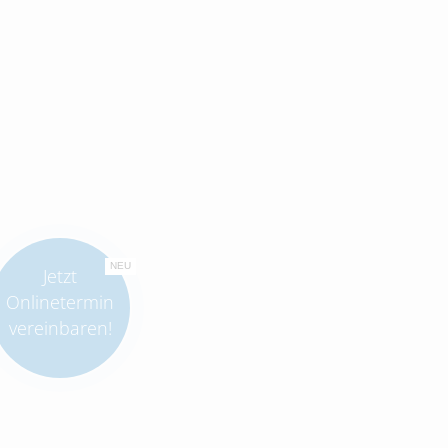
NEU
Jetzt
Onlinetermin
vereinbaren!