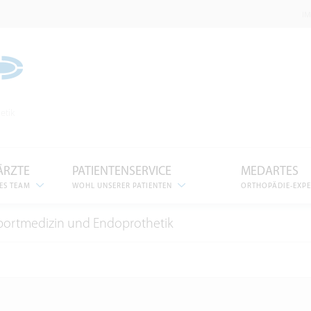
I
etik
ÄRZTE
PATIENTENSERVICE
MEDARTES
ES TEAM
WOHL UNSERER PATIENTEN
ORTHOPÄDIE-EXP
Sportmedizin und Endoprothetik