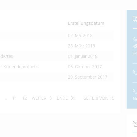
Erstellungsdatum
G
02. Mai 2018
28. März 2018
edArtes
01. Januar 2018
er Knieendoprothetik
06. Oktober 2017
29. September 2017
...
11
12
WEITER
ENDE
SEITE 8 VON 15
N