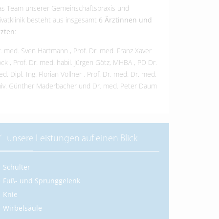
s Team unserer Gemeinschaftspraxis und
ivatklinik besteht aus insgesamt
6 Ärztinnen und
rzten
:
r. med. Sven Hartmann
,
Prof. Dr. med. Franz Xaver
öck
,
Prof. Dr. med. habil. Jürgen Götz, MHBA
,
PD Dr.
d. Dipl.-Ing. Florian Völlner
,
Prof. Dr. med. Dr. med.
iv. Günther Maderbacher
und
Dr. med. Peter Daum
unsere Leistungen auf einen Blick
Schulter
Fuß- und Sprunggelenk
Knie
Wirbelsäule