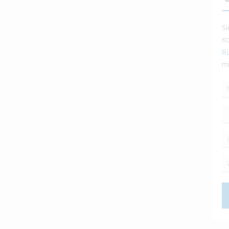
Si
Ko
Rü
mi