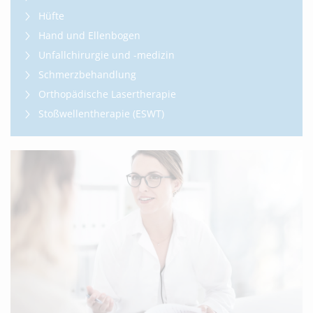
Hüfte
Hand und Ellenbogen
Unfallchirurgie und -medizin
Schmerzbehandlung
Orthopädische Lasertherapie
Stoßwellentherapie (ESWT)