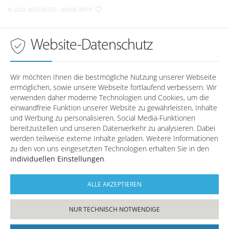
© 2026 MEDARTES
- MADE WITH
Anfahrt nach Wörth a.d. Donau
Montag
08:00 - 18:00 Uhr
Dienstag
08:00 - 18:00 Uhr
Sprechzeiten in
Wörth a.d. Donau
Website-Datenschutz
Mittwoch
08:00 - 18:00 Uhr
Donnerstag
08:00 - 18:00 Uhr
Montag
-
Freitag
08:00 - 16:00 Uhr
Dienstag
-
Wir möchten Ihnen die bestmögliche Nutzung unserer Webseite
Mittwoch
-
ermöglichen, sowie unsere Webseite fortlaufend verbessern. Wir
Telefonzeiten in
Regensburg
Donnerstag
-
verwenden daher moderne Technologien und Cookies, um die
Freitag
-
einwandfreie Funktion unserer Website zu gewährleisten, Inhalte
und Werbung zu personalisieren, Social Media-Funktionen
Montag
08:00 - 12:30 / 14:00 - 17:00
bereitzustellen und unseren Datenverkehr zu analysieren. Dabei
Dienstag
08:00 - 12:30
Telefonzeiten in
Wörth a.d. Donau
werden teilweise externe Inhalte geladen. Weitere Informationen
Mittwoch
08:00 - 12:30 / 14:00 - 17:00
zu den von uns eingesetzten Technologien erhalten Sie in den
Donnerstag
08:00 - 12:30 / 14:00 - 17:00
individuellen Einstellungen
.
Montag
08:00 - 12:30 / 14:00 - 17:00
Freitag
08:00 - 12:30
Dienstag
08:00 - 12:30
Mittwoch
08:00 - 12:30 / 14:00 - 17:00
ALLE AKZEPTIEREN
Donnerstag
08:00 - 12:30 / 14:00 - 17:00
Freitag
08:00 - 12:30
NUR TECHNISCH NOTWENDIGE