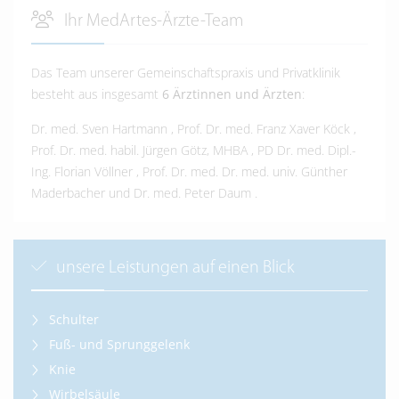
Ihr MedArtes-Ärzte-Team
Das Team unserer Gemeinschaftspraxis und Privatklinik
besteht aus insgesamt
6 Ärztinnen und Ärzten
:
Dr. med. Sven Hartmann
,
Prof. Dr. med. Franz Xaver Köck
,
Prof. Dr. med. habil. Jürgen Götz, MHBA
,
PD Dr. med. Dipl.-
Ing. Florian Völlner
,
Prof. Dr. med. Dr. med. univ. Günther
Maderbacher
und
Dr. med. Peter Daum
.
unsere Leistungen auf einen Blick
Schulter
Fuß- und Sprunggelenk
Knie
Wirbelsäule