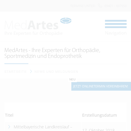
TERMINE UNTER
:
09401 - 607950
Navigation
Ihre Experten für Orthopädie
MedArtes - Ihre Experten für Orthopädie,
Sportmedizin und Endoprothetik
STARTSEITE
NEWS UND MELDUNGEN
NEU
JETZT ONLINETERMIN VEREINBAREN!
Titel
Erstellungsdatum
Mittelbayerische Landkreislauf –
17. Oktober 2018