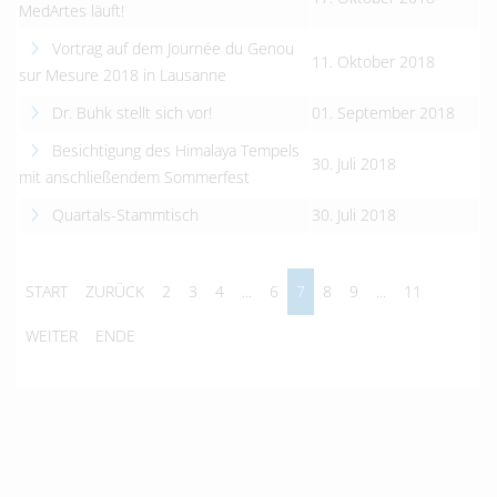
MedArtes läuft!
Vortrag auf dem Journée du Genou
11. Oktober 2018
sur Mesure 2018 in Lausanne
Dr. Buhk stellt sich vor!
01. September 2018
Besichtigung des Himalaya Tempels
30. Juli 2018
mit anschließendem Sommerfest
Quartals-Stammtisch
30. Juli 2018
START
ZURÜCK
2
3
4
...
6
7
8
9
...
11
WEITER
ENDE