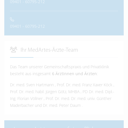
09401 - 60795-212
09401 - 60795-212
Ihr MedArtes-Ärzte-Team
Das Team unserer Gemeinschaftspraxis und Privatklinik
besteht aus insgesamt
6 Ärztinnen und Ärzten
:
Dr. med. Sven Hartmann
,
Prof. Dr. med. Franz Xaver Köck
,
Prof. Dr. med. habil. Jürgen Götz, MHBA
,
PD Dr. med. Dipl.-
Ing. Florian Völlner
,
Prof. Dr. med. Dr. med. univ. Günther
Maderbacher
und
Dr. med. Peter Daum
.