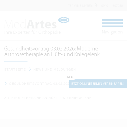
TERMINE UNTER
:
09401 - 607950
Navigation
Ihre Experten für Orthopädie
Gesundheitsvortrag 03.02.2026: Moderne
Arthrosetherapie an Hüft- und Kniegelenk
STARTSEITE
NEWS UND MELDUNGEN
NEU
GESUNDHEITSVORTRAG 03.02.2026: MODERNE
JETZT ONLINETERMIN VEREINBAREN!
ARTHROSETHERAPIE AN HÜFT- UND KNIEGELENK