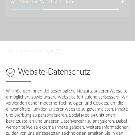
im Raum Regensburg
Standort Wörth a.d. Donau
Regensburger Straße 13
D-
93073
Neutraubling
MedArtes Orthopäden und Chirurgen
im Raum Wörth a.d. Donau
Anfahrt nach Neutraubling
Krankenhausstraße 2
D-
93086
Wörth a.d. Donau
Sprechzeiten in
Regensburg
© 2026 MEDARTES
- MADE WITH
Anfahrt nach Wörth a.d. Donau
Montag
08:00 - 18:00 Uhr
Dienstag
08:00 - 18:00 Uhr
Sprechzeiten in
Wörth a.d. Donau
Website-Datenschutz
Mittwoch
08:00 - 18:00 Uhr
Donnerstag
08:00 - 18:00 Uhr
Montag
-
Freitag
08:00 - 16:00 Uhr
Dienstag
-
Wir möchten Ihnen die bestmögliche Nutzung unserer Webseite
Mittwoch
-
ermöglichen, sowie unsere Webseite fortlaufend verbessern. Wir
Telefonzeiten in
Regensburg
Donnerstag
-
verwenden daher moderne Technologien und Cookies, um die
einwandfreie Funktion unserer Website zu gewährleisten, Inhalte
Freitag
-
und Werbung zu personalisieren, Social Media-Funktionen
Montag
08:00 - 12:30 / 14:00 - 17:00
bereitzustellen und unseren Datenverkehr zu analysieren. Dabei
Dienstag
08:00 - 12:30
Telefonzeiten in
Wörth a.d. Donau
werden teilweise externe Inhalte geladen. Weitere Informationen
Mittwoch
08:00 - 12:30 / 14:00 - 17:00
zu den von uns eingesetzten Technologien erhalten Sie in den
Donnerstag
08:00 - 12:30 / 14:00 - 17:00