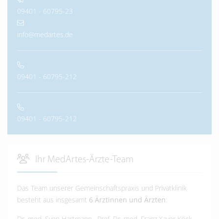
09401 - 60795-23
info@medartes.de
09401 - 60795-212
09401 - 60795-212
Ihr MedArtes-Ärzte-Team
Das Team unserer Gemeinschaftspraxis und Privatklinik
besteht aus insgesamt
6 Ärztinnen und Ärzten
:
Dr. med. Sven Hartmann
,
Prof. Dr. med. Franz Xaver Köck
,