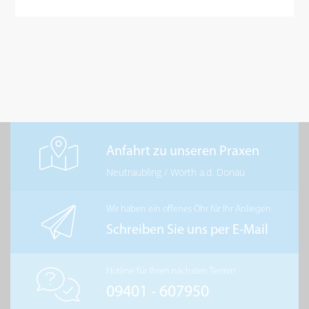
Anfahrt zu unseren Praxen
Neutraubling
/
Wörth a.d. Donau
Wir haben ein offenes Ohr für Ihr Anliegen
Schreiben Sie uns per E-Mail
Hotline für Ihren nächsten Termin
09401 - 607950